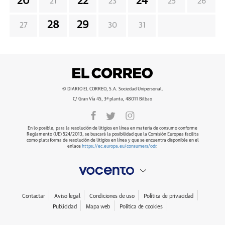
20
22
24
21
23
25
26
28
29
27
30
31
© DIARIO EL CORREO, S.A. Sociedad Unipersonal.
C/ Gran Vía 45, 3ª planta, 48011 Bilbao
En lo posible, para la resolución de litigios en línea en materia de consumo conforme
Reglamento (UE) 524/2013, se buscará la posibilidad que la Comisión Europea facilita
como plataforma de resolución de litigios en línea y que se encuentra disponible en el
enlace
https://ec.europa.eu/consumers/odr
.
Contactar
Aviso legal
Condiciones de uso
Política de privacidad
Publicidad
Mapa web
Política de cookies