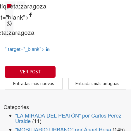
tiqueta:
zaragoza
et="blank">
eta:
zaragoza
" target="_blank">
VER POST
Entradas más nuevas
Entradas más antiguas
Categories
"LA MIRADA DEL PEATÓN" por Carlos Perez
Uralde
(11)
"MOBILIARIO URBANO" por Ángel Resa
(145)