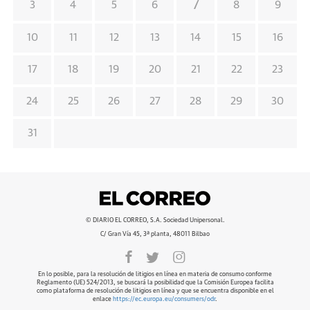
7
3
4
5
6
8
9
10
11
12
13
14
15
16
17
18
19
20
21
22
23
24
25
26
27
28
29
30
31
© DIARIO EL CORREO, S.A. Sociedad Unipersonal.
C/ Gran Vía 45, 3ª planta, 48011 Bilbao
En lo posible, para la resolución de litigios en línea en materia de consumo conforme
Reglamento (UE) 524/2013, se buscará la posibilidad que la Comisión Europea facilita
como plataforma de resolución de litigios en línea y que se encuentra disponible en el
enlace
https://ec.europa.eu/consumers/odr
.