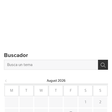
Buscador
August
2026
M
T
W
T
F
S
S
1
2