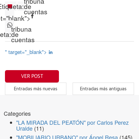
tribuna
Etiqueta:
de
cuentas
et="blank">
tribuna
eta:
de
cuentas
" target="_blank">
VER POST
Entradas más nuevas
Entradas más antiguas
Categories
"LA MIRADA DEL PEATÓN" por Carlos Perez
Uralde
(11)
"MOBILIARIO URBANO" por Ángel Resa
(145)