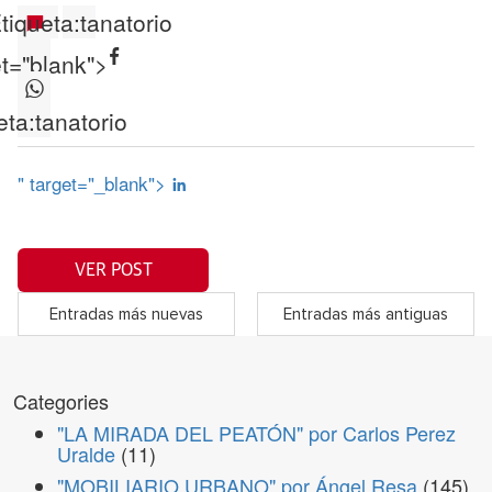
tiqueta:
tanatorio
et="blank">
eta:
tanatorio
" target="_blank">
VER POST
Entradas más nuevas
Entradas más antiguas
Categories
"LA MIRADA DEL PEATÓN" por Carlos Perez
Uralde
(11)
"MOBILIARIO URBANO" por Ángel Resa
(145)