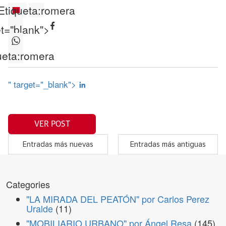
Etiqueta:
romera
et="blank">
ueta:
romera
" target="_blank">
VER POST
Entradas más nuevas
Entradas más antiguas
Categories
"LA MIRADA DEL PEATÓN" por Carlos Perez
Uralde
(11)
"MOBILIARIO URBANO" por Ángel Resa
(145)