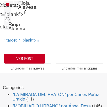
Rioja
Etiqueta:
Alavesa
et="blank">
Rioja
eta:
Alavesa
" target="_blank">
VER POST
Entradas más nuevas
Entradas más antiguas
Categories
"LA MIRADA DEL PEATÓN" por Carlos Perez
Uralde
(11)
"MOBILIARIO URBANO" por Ángel Resa
(145)