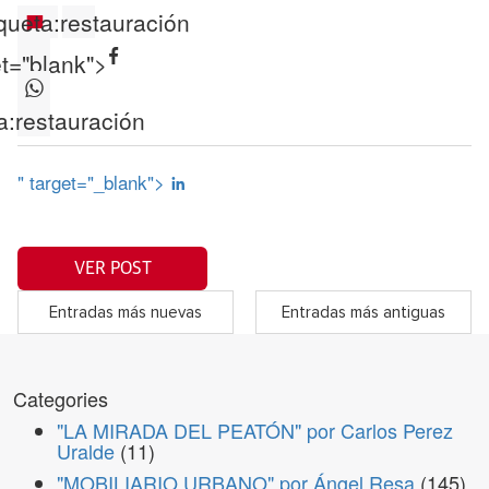
queta:
restauración
et="blank">
a:
restauración
" target="_blank">
VER POST
Entradas más nuevas
Entradas más antiguas
Categories
"LA MIRADA DEL PEATÓN" por Carlos Perez
Uralde
(11)
"MOBILIARIO URBANO" por Ángel Resa
(145)