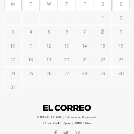
M
T
W
T
F
S
S
1
2
8
3
4
5
6
7
9
10
11
12
13
14
15
16
17
18
19
20
21
22
23
24
25
26
27
28
29
30
31
© DIARIO EL CORREO, S.A. Sociedad Unipersonal.
C/ Gran Vía 45, 3ª planta, 48011 Bilbao