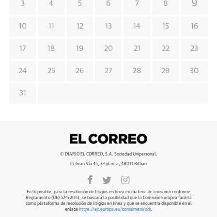
9
3
4
5
6
7
8
10
11
12
13
14
15
16
17
18
19
20
21
22
23
24
25
26
27
28
29
30
31
© DIARIO EL CORREO, S.A. Sociedad Unipersonal.
C/ Gran Vía 45, 3ª planta, 48011 Bilbao
En lo posible, para la resolución de litigios en línea en materia de consumo conforme
Reglamento (UE) 524/2013, se buscará la posibilidad que la Comisión Europea facilita
como plataforma de resolución de litigios en línea y que se encuentra disponible en el
enlace
https://ec.europa.eu/consumers/odr
.