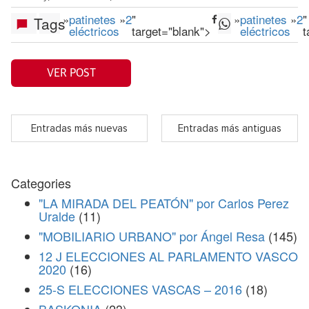
»
patinetes
»
2
"
»
patinetes
»
2
"
Tags
eléctricos
target="blank">
eléctricos
t
VER POST
Entradas más nuevas
Entradas más antiguas
Categories
"LA MIRADA DEL PEATÓN" por Carlos Perez
Uralde
(11)
"MOBILIARIO URBANO" por Ángel Resa
(145)
12 J ELECCIONES AL PARLAMENTO VASCO
2020
(16)
25-S ELECCIONES VASCAS – 2016
(18)