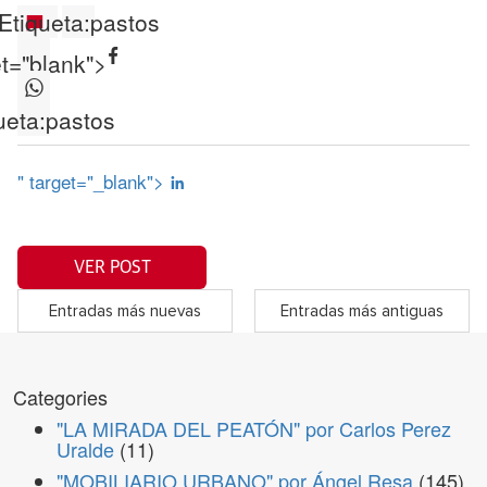
Etiqueta:
pastos
et="blank">
ueta:
pastos
" target="_blank">
VER POST
Entradas más nuevas
Entradas más antiguas
Categories
"LA MIRADA DEL PEATÓN" por Carlos Perez
Uralde
(11)
"MOBILIARIO URBANO" por Ángel Resa
(145)