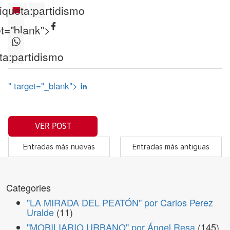
iqueta:
partidismo
et="blank">
ta:
partidismo
" target="_blank">
VER POST
Entradas más nuevas
Entradas más antiguas
Categories
"LA MIRADA DEL PEATÓN" por Carlos Perez
Uralde
(11)
"MOBILIARIO URBANO" por Ángel Resa
(145)