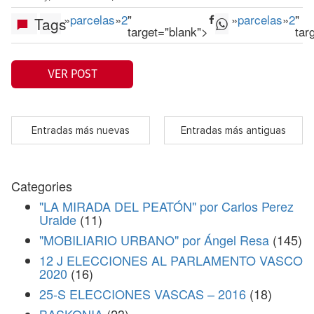
»
parcelas
»
2
"
»
parcelas
»
2
"
Tags
target="blank">
tar
VER POST
Entradas más nuevas
Entradas más antiguas
Categories
"LA MIRADA DEL PEATÓN" por Carlos Perez
Uralde
(11)
"MOBILIARIO URBANO" por Ángel Resa
(145)
12 J ELECCIONES AL PARLAMENTO VASCO
2020
(16)
25-S ELECCIONES VASCAS – 2016
(18)