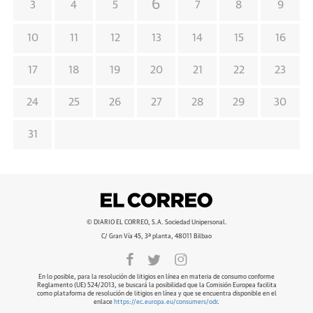
6
3
4
5
7
8
9
10
11
12
13
14
15
16
17
18
19
20
21
22
23
24
25
26
27
28
29
30
31
© DIARIO EL CORREO, S.A. Sociedad Unipersonal.
C/ Gran Vía 45, 3ª planta, 48011 Bilbao
En lo posible, para la resolución de litigios en línea en materia de consumo conforme
Reglamento (UE) 524/2013, se buscará la posibilidad que la Comisión Europea facilita
como plataforma de resolución de litigios en línea y que se encuentra disponible en el
enlace
https://ec.europa.eu/consumers/odr
.