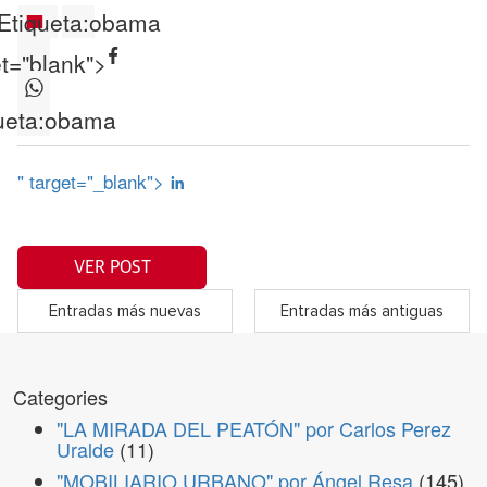
Etiqueta:
obama
et="blank">
ueta:
obama
" target="_blank">
VER POST
Entradas más nuevas
Entradas más antiguas
Categories
"LA MIRADA DEL PEATÓN" por Carlos Perez
Uralde
(11)
"MOBILIARIO URBANO" por Ángel Resa
(145)