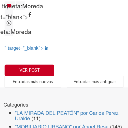
Etiqueta:
Moreda
et="blank">
eta:
Moreda
" target="_blank">
VER POST
Entradas más nuevas
Entradas más antiguas
Categories
"LA MIRADA DEL PEATÓN" por Carlos Perez
Uralde
(11)
"MOBILIARIO URBANO" por Ángel Resa
(145)