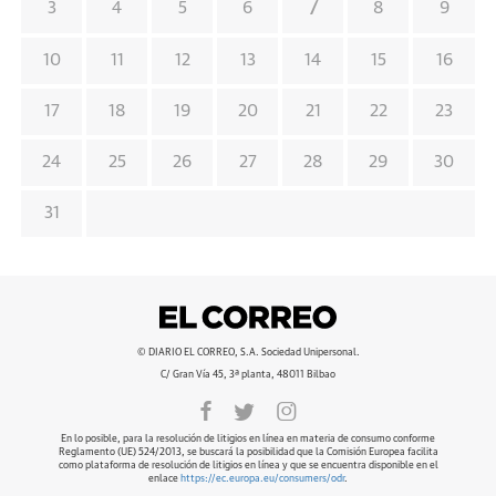
7
3
4
5
6
8
9
10
11
12
13
14
15
16
17
18
19
20
21
22
23
24
25
26
27
28
29
30
31
© DIARIO EL CORREO, S.A. Sociedad Unipersonal.
C/ Gran Vía 45, 3ª planta, 48011 Bilbao
En lo posible, para la resolución de litigios en línea en materia de consumo conforme
Reglamento (UE) 524/2013, se buscará la posibilidad que la Comisión Europea facilita
como plataforma de resolución de litigios en línea y que se encuentra disponible en el
enlace
https://ec.europa.eu/consumers/odr
.