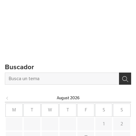
Buscador
August
2026
M
T
W
T
F
S
S
1
2