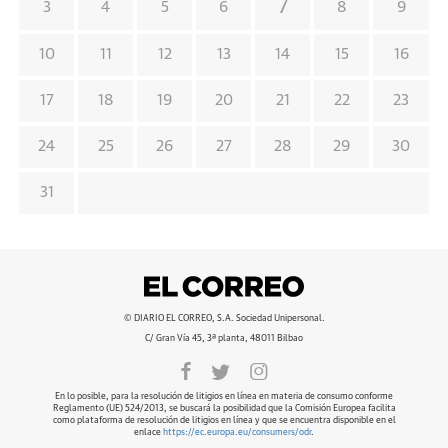
7
3
4
5
6
8
9
10
11
12
13
14
15
16
17
18
19
20
21
22
23
24
25
26
27
28
29
30
31
© DIARIO EL CORREO, S.A. Sociedad Unipersonal.
C/ Gran Vía 45, 3ª planta, 48011 Bilbao
En lo posible, para la resolución de litigios en línea en materia de consumo conforme
Reglamento (UE) 524/2013, se buscará la posibilidad que la Comisión Europea facilita
como plataforma de resolución de litigios en línea y que se encuentra disponible en el
enlace
https://ec.europa.eu/consumers/odr
.