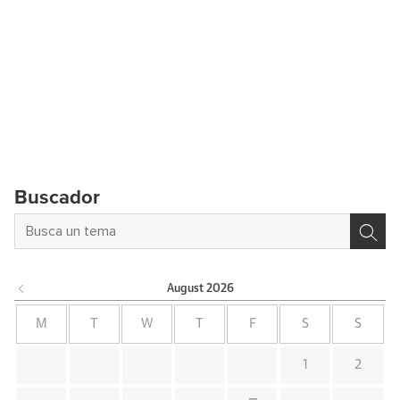
Buscador
August
2026
M
T
W
T
F
S
S
1
2