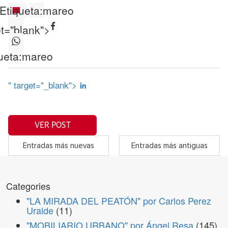
Etiqueta:
mareo
et="blank">
ueta:
mareo
" target="_blank">
VER POST
Entradas más nuevas
Entradas más antiguas
Categories
"LA MIRADA DEL PEATÓN" por Carlos Perez
Uralde
(11)
"MOBILIARIO URBANO" por Ángel Resa
(145)