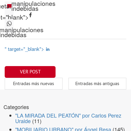
manipulaciones
ueta:
indebidas
et="blank">
manipulaciones
indebidas
" target="_blank">
VER POST
Entradas más nuevas
Entradas más antiguas
Categories
"LA MIRADA DEL PEATÓN" por Carlos Perez
Uralde
(11)
"MOBILIARIO URBANO" por Ángel Resa
(145)