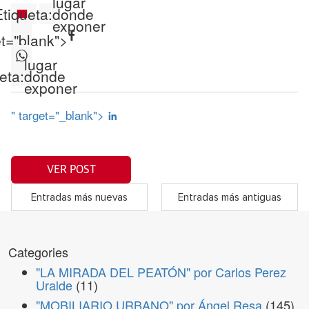
lugar
Etiqueta:
donde
exponer
et="blank">
lugar
eta:
donde
exponer
" target="_blank">
VER POST
Entradas más nuevas
Entradas más antiguas
Categories
"LA MIRADA DEL PEATÓN" por Carlos Perez
Uralde
(11)
"MOBILIARIO URBANO" por Ángel Resa
(145)