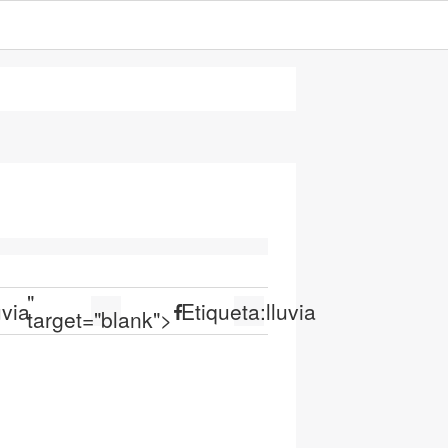
"
uvia
Etiqueta:
lluvia
target="blank">