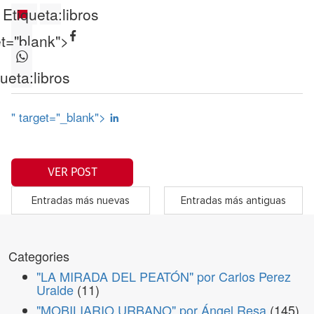
Etiqueta:
libros
et="blank">
queta:
libros
" target="_blank">
VER POST
Entradas más nuevas
Entradas más antiguas
Categories
"LA MIRADA DEL PEATÓN" por Carlos Perez
Uralde
(11)
"MOBILIARIO URBANO" por Ángel Resa
(145)