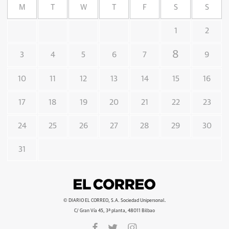
M
T
W
T
F
S
S
1
2
8
3
4
5
6
7
9
10
11
12
13
14
15
16
17
18
19
20
21
22
23
24
25
26
27
28
29
30
31
© DIARIO EL CORREO, S.A. Sociedad Unipersonal.
C/ Gran Vía 45, 3ª planta, 48011 Bilbao