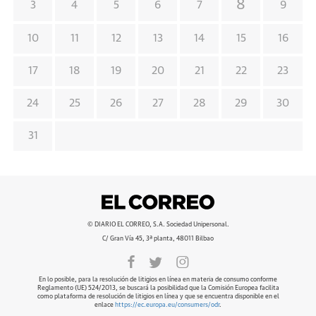
8
3
4
5
6
7
9
10
11
12
13
14
15
16
17
18
19
20
21
22
23
24
25
26
27
28
29
30
31
© DIARIO EL CORREO, S.A. Sociedad Unipersonal.
C/ Gran Vía 45, 3ª planta, 48011 Bilbao
En lo posible, para la resolución de litigios en línea en materia de consumo conforme
Reglamento (UE) 524/2013, se buscará la posibilidad que la Comisión Europea facilita
como plataforma de resolución de litigios en línea y que se encuentra disponible en el
enlace
https://ec.europa.eu/consumers/odr
.