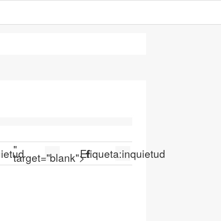
"
uietud
Etiqueta:
inquietud
target="blank">