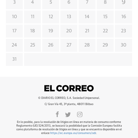
9
3
4
5
6
7
8
10
11
12
13
14
15
16
17
18
19
20
21
22
23
24
25
26
27
28
29
30
31
© DIARIO EL CORREO, S.A. Sociedad Unipersonal.
C/ Gran Vía 45, 3ª planta, 48011 Bilbao
En lo posible, para la resolución de litigios en línea en materia de consumo conforme
Reglamento (UE) 524/2013, se buscará la posibilidad que la Comisión Europea facilita
como plataforma de resolución de litigios en línea y que se encuentra disponible en el
enlace
https://ec.europa.eu/consumers/odr
.