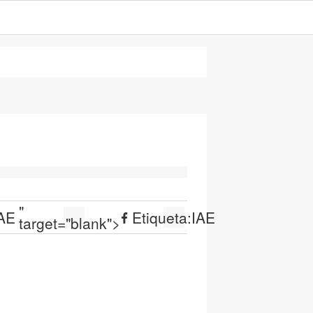
"
AE
Etiqueta:
IAE
target="blank">