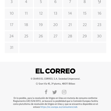
9
3
4
5
6
7
8
10
11
12
13
14
15
16
17
18
19
20
21
22
23
24
25
26
27
28
29
30
31
© DIARIO EL CORREO, S.A. Sociedad Unipersonal.
C/ Gran Vía 45, 3ª planta, 48011 Bilbao
En lo posible, para la resolución de litigios en línea en materia de consumo conforme
Reglamento (UE) 524/2013, se buscará la posibilidad que la Comisión Europea facilita
como plataforma de resolución de litigios en línea y que se encuentra disponible en el
enlace
https://ec.europa.eu/consumers/odr
.