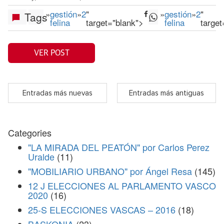
»
gestión
»
2
"
»
gestión
»
2
"
Tags
felina
target="blank">
felina
target
VER POST
Entradas más nuevas
Entradas más antiguas
Categories
"LA MIRADA DEL PEATÓN" por Carlos Perez
Uralde
(11)
"MOBILIARIO URBANO" por Ángel Resa
(145)
12 J ELECCIONES AL PARLAMENTO VASCO
2020
(16)
25-S ELECCIONES VASCAS – 2016
(18)