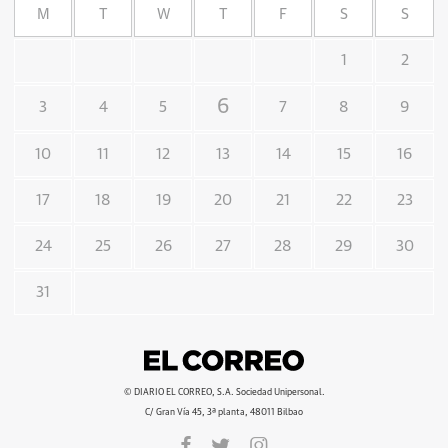
M
T
W
T
F
S
S
1
2
6
3
4
5
7
8
9
10
11
12
13
14
15
16
17
18
19
20
21
22
23
24
25
26
27
28
29
30
31
© DIARIO EL CORREO, S.A. Sociedad Unipersonal.
C/ Gran Vía 45, 3ª planta, 48011 Bilbao