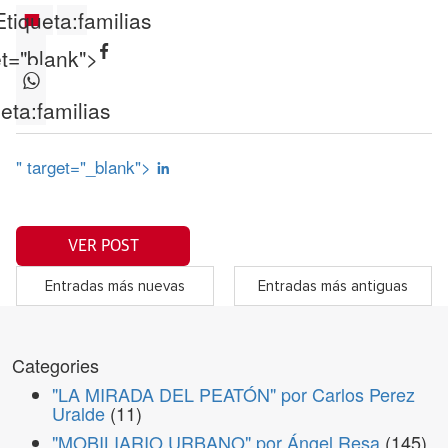
Etiqueta:
familias
et="blank">
eta:
familias
" target="_blank">
VER POST
Entradas más nuevas
Entradas más antiguas
Categories
"LA MIRADA DEL PEATÓN" por Carlos Perez
Uralde
(11)
"MOBILIARIO URBANO" por Ángel Resa
(145)