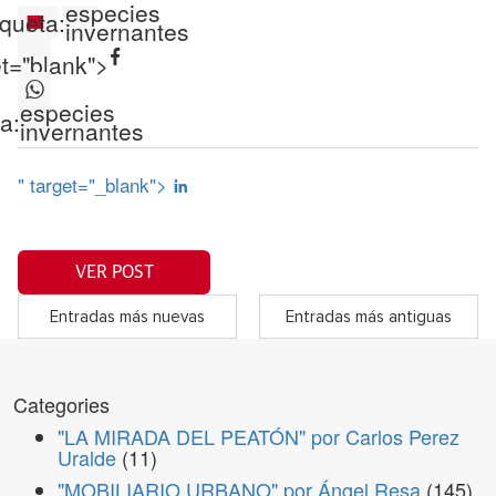
especies
iqueta:
invernantes
et="blank">
especies
a:
invernantes
" target="_blank">
VER POST
Entradas más nuevas
Entradas más antiguas
Categories
"LA MIRADA DEL PEATÓN" por Carlos Perez
Uralde
(11)
"MOBILIARIO URBANO" por Ángel Resa
(145)