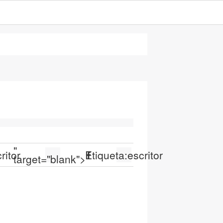
"
ritor
Etiqueta:
escritor
target="blank">