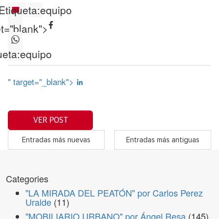
Etiqueta:
equipo
et="blank">
ueta:
equipo
" target="_blank">
VER POST
Entradas más nuevas
Entradas más antiguas
Categories
"LA MIRADA DEL PEATÓN" por Carlos Perez
Uralde
(11)
"MOBILIARIO URBANO" por Ángel Resa
(145)