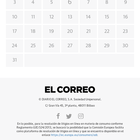
6
3
4
5
7
8
9
10
11
12
13
14
15
16
17
18
19
20
21
22
23
24
25
26
27
28
29
30
31
© DIARIO EL CORREO, S.A. Sociedad Unipersonal.
C/ Gran Vía 45, 3ª planta, 48011 Bilbao
En lo posible, para la resolución de litigios en línea en materia de consumo conforme
Reglamento (UE) 524/2013, se buscará la posibilidad que la Comisión Europea facilita
como plataforma de resolución de litigios en línea y que se encuentra disponible en el
enlace
https://ec.europa.eu/consumers/odr
.