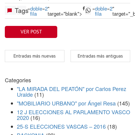
»
doble
»
2
"
»
doble
»
2
"
Tags
fila
target="blank">
fila
target="_
VER POST
Entradas más nuevas
Entradas más antiguas
Categories
"LA MIRADA DEL PEATÓN" por Carlos Perez
Uralde
(11)
"MOBILIARIO URBANO" por Ángel Resa
(145)
12 J ELECCIONES AL PARLAMENTO VASCO
2020
(16)
25-S ELECCIONES VASCAS – 2016
(18)