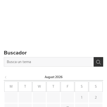
Buscador
August
2026
M
T
W
T
F
S
S
1
2