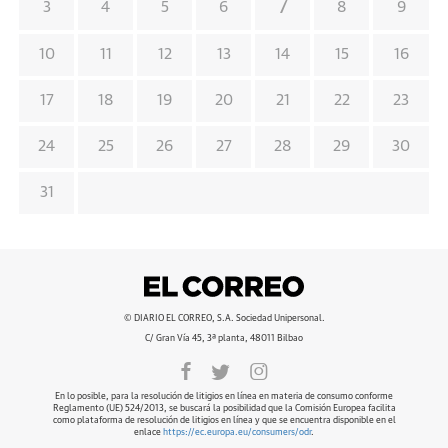
7
3
4
5
6
8
9
10
11
12
13
14
15
16
17
18
19
20
21
22
23
24
25
26
27
28
29
30
31
© DIARIO EL CORREO, S.A. Sociedad Unipersonal.
C/ Gran Vía 45, 3ª planta, 48011 Bilbao
En lo posible, para la resolución de litigios en línea en materia de consumo conforme
Reglamento (UE) 524/2013, se buscará la posibilidad que la Comisión Europea facilita
como plataforma de resolución de litigios en línea y que se encuentra disponible en el
enlace
https://ec.europa.eu/consumers/odr
.