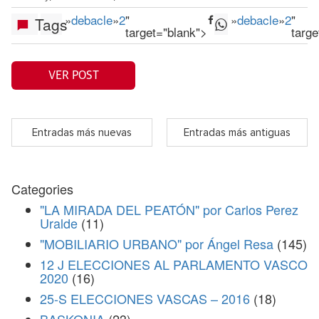
»
debacle
»
2
"
»
debacle
»
2
"
Tags
target="blank">
targe
VER POST
Entradas más nuevas
Entradas más antiguas
Categories
"LA MIRADA DEL PEATÓN" por Carlos Perez
Uralde
(11)
"MOBILIARIO URBANO" por Ángel Resa
(145)
12 J ELECCIONES AL PARLAMENTO VASCO
2020
(16)
25-S ELECCIONES VASCAS – 2016
(18)