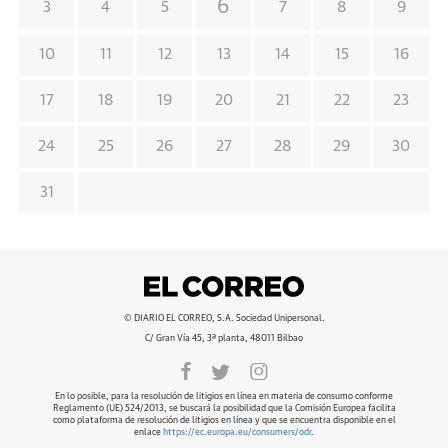
6
3
4
5
7
8
9
10
11
12
13
14
15
16
17
18
19
20
21
22
23
24
25
26
27
28
29
30
31
© DIARIO EL CORREO, S.A. Sociedad Unipersonal.
C/ Gran Vía 45, 3ª planta, 48011 Bilbao
En lo posible, para la resolución de litigios en línea en materia de consumo conforme
Reglamento (UE) 524/2013, se buscará la posibilidad que la Comisión Europea facilita
como plataforma de resolución de litigios en línea y que se encuentra disponible en el
enlace
https://ec.europa.eu/consumers/odr
.