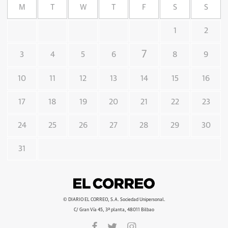
M
T
W
T
F
S
S
1
2
7
3
4
5
6
8
9
10
11
12
13
14
15
16
17
18
19
20
21
22
23
24
25
26
27
28
29
30
31
© DIARIO EL CORREO, S.A. Sociedad Unipersonal.
C/ Gran Vía 45, 3ª planta, 48011 Bilbao