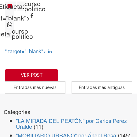
curso
Etiqueta:
político
et="blank">
curso
ueta:
político
" target="_blank">
VER POST
Entradas más nuevas
Entradas más antiguas
Categories
"LA MIRADA DEL PEATÓN" por Carlos Perez
Uralde
(11)
"MOBILIARIO URBANO" por Ángel Resa
(145)