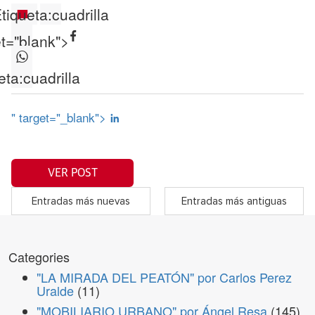
tiqueta:
cuadrilla
et="blank">
eta:
cuadrilla
" target="_blank">
VER POST
Entradas más nuevas
Entradas más antiguas
Categories
"LA MIRADA DEL PEATÓN" por Carlos Perez
Uralde
(11)
"MOBILIARIO URBANO" por Ángel Resa
(145)