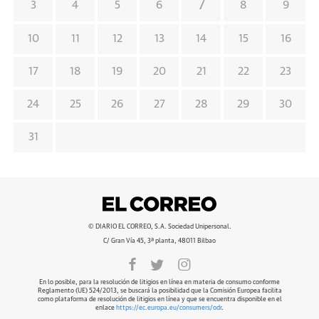
7
3
4
5
6
8
9
10
11
12
13
14
15
16
17
18
19
20
21
22
23
24
25
26
27
28
29
30
31
© DIARIO EL CORREO, S.A. Sociedad Unipersonal.
C/ Gran Vía 45, 3ª planta, 48011 Bilbao
En lo posible, para la resolución de litigios en línea en materia de consumo conforme
Reglamento (UE) 524/2013, se buscará la posibilidad que la Comisión Europea facilita
como plataforma de resolución de litigios en línea y que se encuentra disponible en el
enlace
https://ec.europa.eu/consumers/odr
.