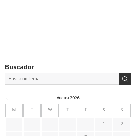
Buscador
August
2026
M
T
W
T
F
S
S
1
2