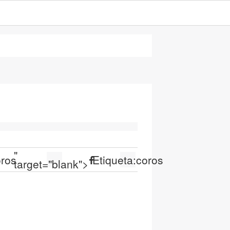
"
oros
Etiqueta:
coros
target="blank">