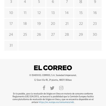
8
3
4
5
6
7
9
10
11
12
13
14
15
16
17
18
19
20
21
22
23
24
25
26
27
28
29
30
31
© DIARIO EL CORREO, S.A. Sociedad Unipersonal.
C/ Gran Vía 45, 3ª planta, 48011 Bilbao
En lo posible, para la resolución de litigios en línea en materia de consumo conforme
Reglamento (UE) 524/2013, se buscará la posibilidad que la Comisión Europea facilita
como plataforma de resolución de litigios en línea y que se encuentra disponible en el
enlace
https://ec.europa.eu/consumers/odr
.