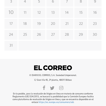
3
4
5
6
7
8
9
10
11
12
13
14
15
16
17
18
19
20
21
22
23
24
25
26
27
28
29
30
31
© DIARIO EL CORREO, S.A. Sociedad Unipersonal.
C/ Gran Vía 45, 3ª planta, 48011 Bilbao
En lo posible, para la resolución de litigios en línea en materia de consumo conforme
Reglamento (UE) 524/2013, se buscará la posibilidad que la Comisión Europea facilita
como plataforma de resolución de litigios en línea y que se encuentra disponible en el
enlace
https://ec.europa.eu/consumers/odr
.