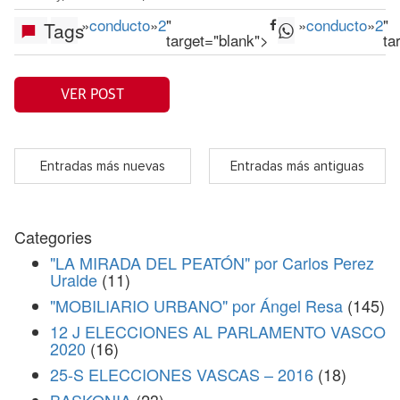
»
conducto
»
2
"
»
conducto
»
2
"
Tags
target="blank">
ta
VER POST
Entradas más nuevas
Entradas más antiguas
Categories
"LA MIRADA DEL PEATÓN" por Carlos Perez
Uralde
(11)
"MOBILIARIO URBANO" por Ángel Resa
(145)
12 J ELECCIONES AL PARLAMENTO VASCO
2020
(16)
25-S ELECCIONES VASCAS – 2016
(18)