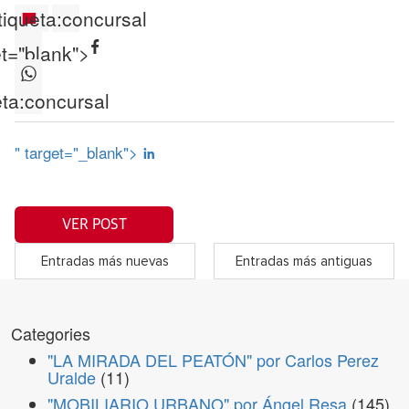
tiqueta:
concursal
et="blank">
ta:
concursal
" target="_blank">
VER POST
Entradas más nuevas
Entradas más antiguas
Categories
"LA MIRADA DEL PEATÓN" por Carlos Perez
Uralde
(11)
"MOBILIARIO URBANO" por Ángel Resa
(145)