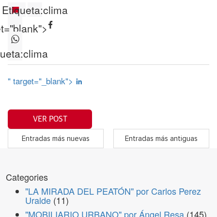
Etiqueta:
clima
et="blank">
queta:
clima
" target="_blank">
VER POST
Entradas más nuevas
Entradas más antiguas
Categories
"LA MIRADA DEL PEATÓN" por Carlos Perez
Uralde
(11)
"MOBILIARIO URBANO" por Ángel Resa
(145)