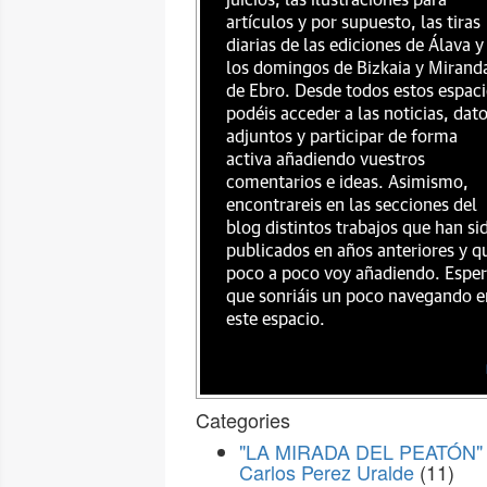
juicios, las ilustraciones para
artículos y por supuesto, las tiras
diarias de las ediciones de Álava y
los domingos de Bizkaia y Mirand
de Ebro. Desde todos estos espac
podéis acceder a las noticias, dat
adjuntos y participar de forma
activa añadiendo vuestros
comentarios e ideas. Asimismo,
encontrareis en las secciones del
blog distintos trabajos que han si
publicados en años anteriores y q
poco a poco voy añadiendo. Espe
que sonriáis un poco navegando e
este espacio.
Categories
"LA MIRADA DEL PEATÓN" 
Carlos Perez Uralde
(11)