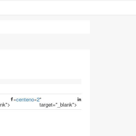
»
centeno
»
2
"
ank">
target="_blank">