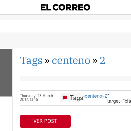
Tags
»
centeno
»
2
»
centeno
»
2
"
Tags
Thursday, 23 March
target="bl
2017, 13:16
VER POST