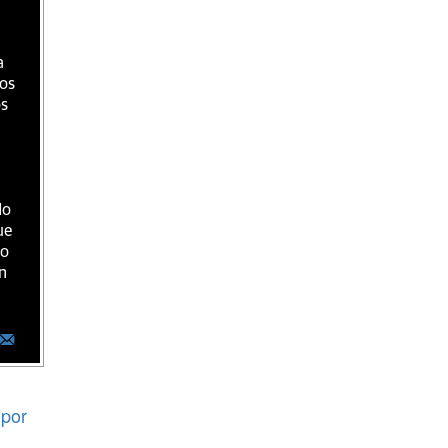
a
ios
os
do
ue
ro
n
por