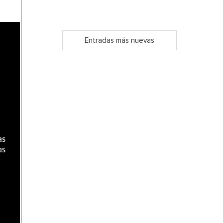
a
Entradas más nuevas
as
as