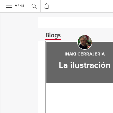
>
MENÚ
Blogs
IÑAKI CERRAJERIA
La ilustración