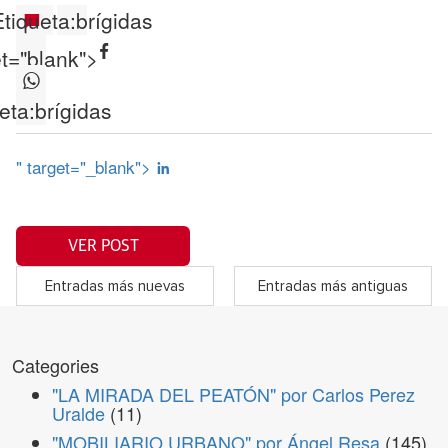
Etiqueta:
brígidas
et="blank">
eta:
brígidas
" target="_blank">
VER POST
Entradas más nuevas
Entradas más antiguas
Categories
"LA MIRADA DEL PEATÓN" por Carlos Perez
Uralde
(11)
"MOBILIARIO URBANO" por Ángel Resa
(145)