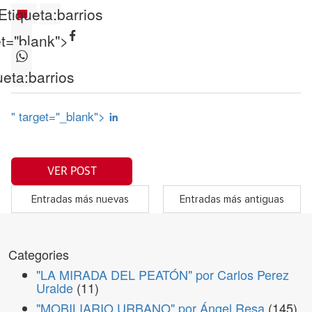
Etiqueta:
barrios
et="blank">
ueta:
barrios
" target="_blank">
VER POST
Entradas más nuevas
Entradas más antiguas
Categories
"LA MIRADA DEL PEATÓN" por Carlos Perez
Uralde
(11)
"MOBILIARIO URBANO" por Ángel Resa
(145)