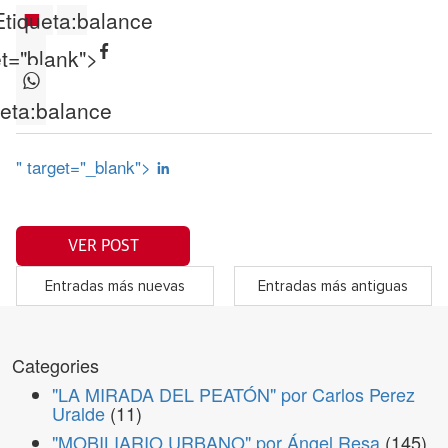
Etiqueta:
balance
et="blank">
eta:
balance
" target="_blank">
VER POST
Entradas más nuevas
Entradas más antiguas
Categories
"LA MIRADA DEL PEATÓN" por Carlos Perez
Uralde
(11)
"MOBILIARIO URBANO" por Ángel Resa
(145)