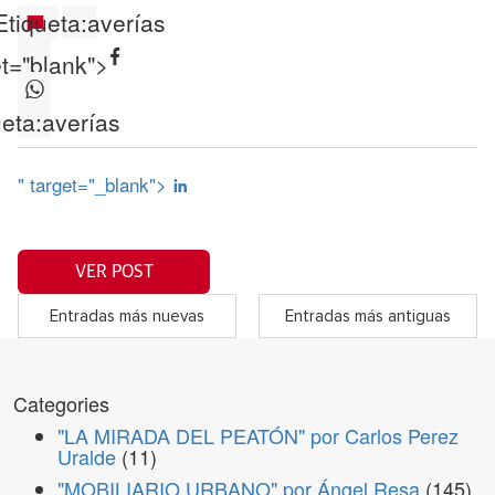
Etiqueta:
averías
et="blank">
ueta:
averías
" target="_blank">
VER POST
Entradas más nuevas
Entradas más antiguas
Categories
"LA MIRADA DEL PEATÓN" por Carlos Perez
Uralde
(11)
"MOBILIARIO URBANO" por Ángel Resa
(145)