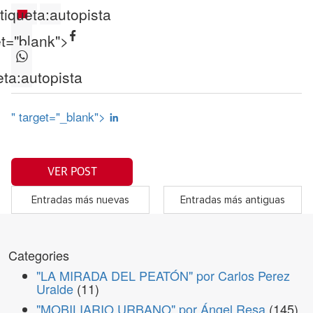
tiqueta:
autopista
et="blank">
eta:
autopista
" target="_blank">
VER POST
Entradas más nuevas
Entradas más antiguas
Categories
"LA MIRADA DEL PEATÓN" por Carlos Perez
Uralde
(11)
"MOBILIARIO URBANO" por Ángel Resa
(145)