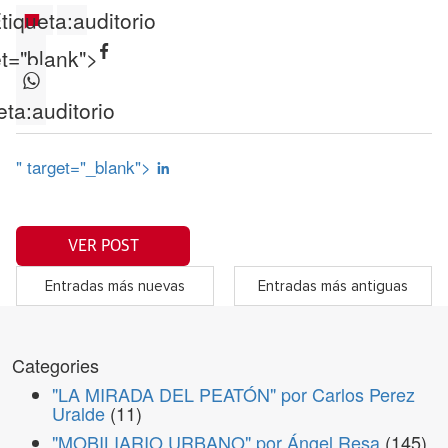
tiqueta:
auditorio
et="blank">
eta:
auditorio
" target="_blank">
VER POST
Entradas más nuevas
Entradas más antiguas
Categories
"LA MIRADA DEL PEATÓN" por Carlos Perez
Uralde
(11)
"MOBILIARIO URBANO" por Ángel Resa
(145)