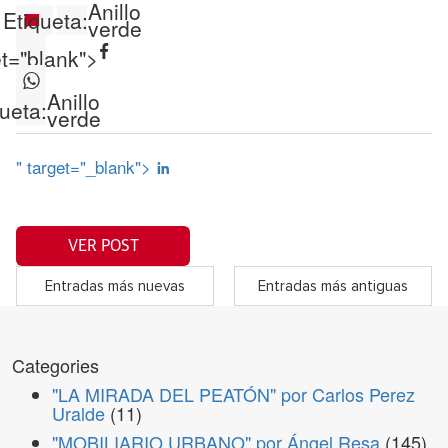
Anillo
Etiqueta:
verde
et="blank">
Anillo
ueta:
verde
" target="_blank">
VER POST
Entradas más nuevas
Entradas más antiguas
Categories
"LA MIRADA DEL PEATÓN" por Carlos Perez
Uralde
(11)
"MOBILIARIO URBANO" por Ángel Resa
(145)